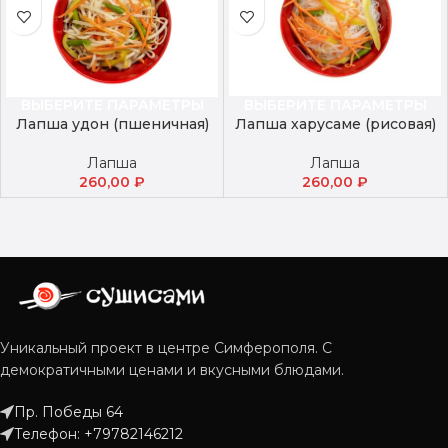
ВЫБЕРИТЕ ПАРАМЕТРЫ
ВЫБЕРИТЕ ПАРАМЕТРЫ
Лапша харусаме (рисовая)
Лапша удон (пшеничная)
Лапша
Лапша
260,00
₽
260,00
₽
Уникальный проект в центре Симферополя. С
демократичными ценами и вкусными блюдами.
Пр. Победы 64
Телефон: +79782146212