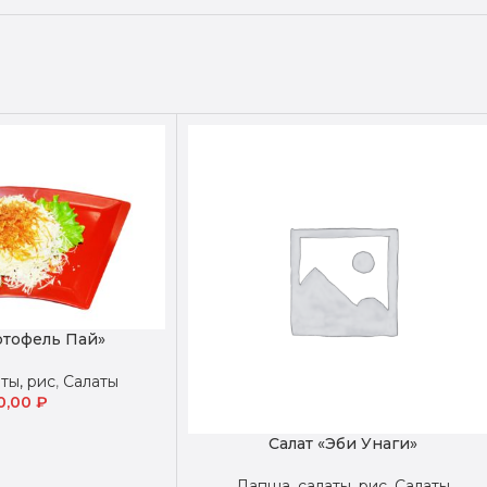
ртофель Пай»
ты, рис
,
Салаты
0,00
₽
Салат «Эби Унаги»
Лапша, салаты, рис
,
Салаты