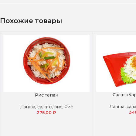
Похожие товары
Салат «Ка
Рис тепан
Лапша, сала
Лапша, салаты, рис
,
Рис
34
275,00
₽